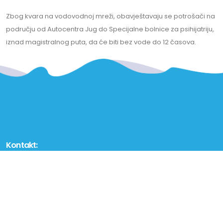
Zbog kvara na vodovodnoj mreži, obavještavaju se potrošači na
području od Autocentra Jug do Specijalne bolnice za psihijatriju,
iznad magistralnog puta, da će biti bez vode do 12 časova.
Kontakt:
Škaljari b.b.
(zgrada Obnove), 85330 Kotor
Dežurni tel: 032 - 323 - 071