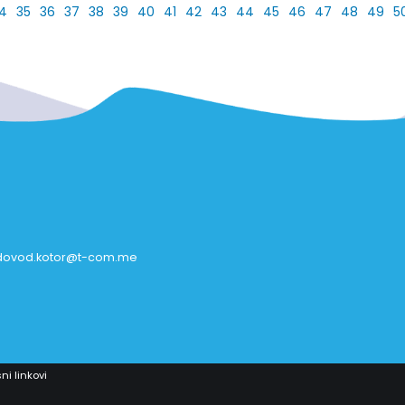
4
35
36
37
38
39
40
41
42
43
44
45
46
47
48
49
5
dovod.kotor@t-com.me
ni linkovi