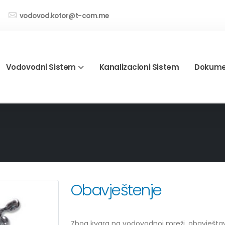
vodovod.kotor@t-com.me
Vodovodni Sistem
Kanalizacioni Sistem
Dokume
Obavještenje
Zbog kvara na vodovodnoj mreži, obavještava