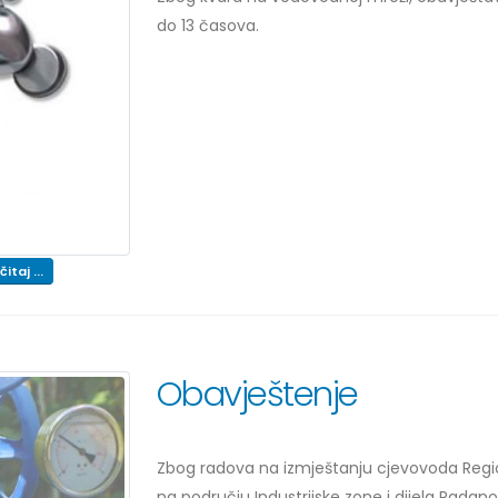
do 13 časova.
itaj ...
Obavještenje
Zbog radova na izmještanju cjevovoda Regi
na području Industrijske zone i dijela Rada