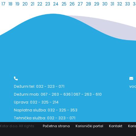
17
18
19
20
21
22
23
24
25
26
27
28
29
30
31
32
33
3
Dežurni tel: 032 - 323 - 071
vo
Dežurni mob: 067 - 263 – 636 | 067 - 263 - 610
Uprava: 032 - 325 - 214
Naplatna služba: 032 - 325 - 353
Tehnička služba: 032 - 323 - 071
tor d.o.o. All rights
Početna strana
Korisnički portal
Kontakt
Koris