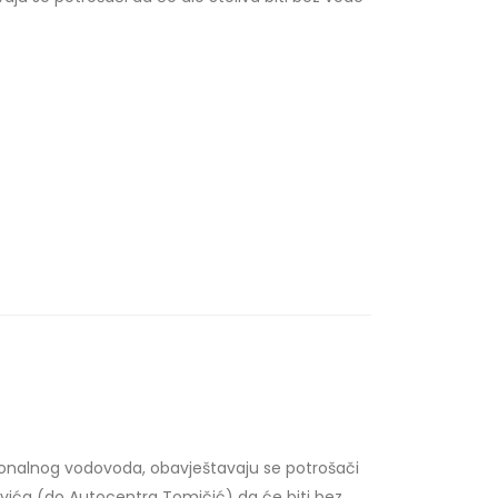
onalnog vodovoda, obavještavaju se potrošači
novića (do Autocentra Tomičić) da će biti bez