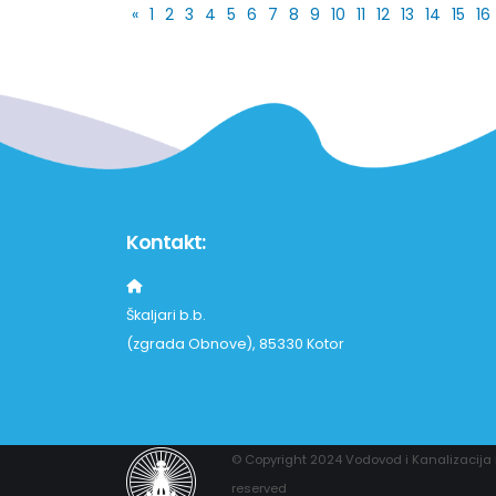
«
1
2
3
4
5
6
7
8
9
10
11
12
13
14
15
16
Kontakt:
Škaljari b.b.
(zgrada Obnove), 85330 Kotor
© Copyright 2024 Vodovod i Kanalizacija Ko
reserved