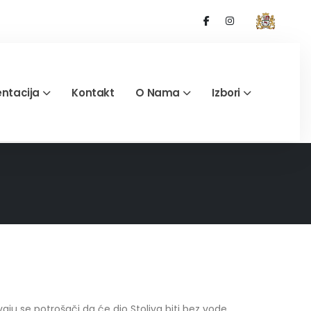
ntacija
Kontakt
O Nama
Izbori
ju se potrošači da će dio Stoliva biti bez vode