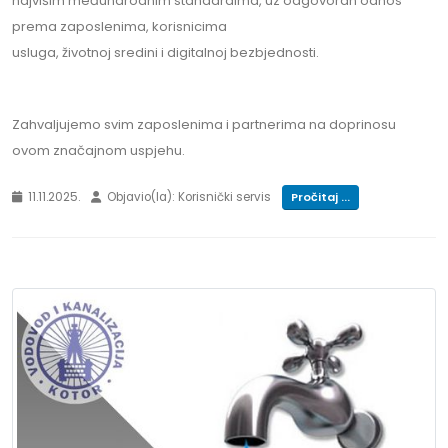
najvišim međunarodnim standardima, uz odgovoran odnos
prema zaposlenima, korisnicima
usluga, životnoj sredini i digitalnoj bezbjednosti.
Zahvaljujemo svim zaposlenima i partnerima na doprinosu
ovom značajnom uspjehu.
11.11.2025.
Objavio(la): Korisnički servis
Pročitaj ...