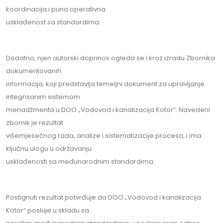
koordinacija i puna operativna
usklađenost sa standardima.
Dodatno, njen autorski doprinos ogleda se i kroz izradu Zbornika
dokumentovanih
informacija, koji predstavlja temeljni dokument za upravljanje
integrisanim sistemom
menadžmenta u DOO „Vodovod i kanalizacija Kotor“. Navedeni
zbornik je rezultat
višemjesečnog rada, analize i sistematizacije procesa, i ima
ključnu ulogu u održavanju
usklađenosti sa međunarodnim standardima.
Postignuti rezultat potvrđuje da DOO „Vodovod i kanalizacija
Kotor“ posluje u skladu sa