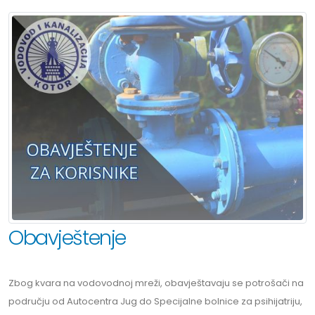
Obavještenje
Zbog kvara na vodovodnoj mreži, obavještavaju se potrošači na
području od Autocentra Jug do Specijalne bolnice za psihijatriju,