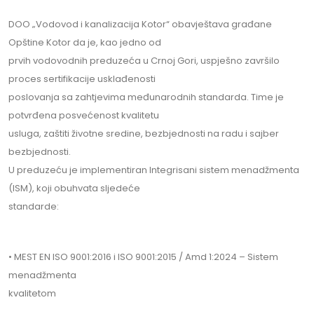
DOO „Vodovod i kanalizacija Kotor“ obavještava građane
Opštine Kotor da je, kao jedno od
prvih vodovodnih preduzeća u Crnoj Gori, uspješno završilo
proces sertifikacije usklađenosti
poslovanja sa zahtjevima međunarodnih standarda. Time je
potvrđena posvećenost kvalitetu
usluga, zaštiti životne sredine, bezbjednosti na radu i sajber
bezbjednosti.
U preduzeću je implementiran Integrisani sistem menadžmenta
(ISM), koji obuhvata sljedeće
standarde:
• MEST EN ISO 9001:2016 i ISO 9001:2015 / Amd 1:2024 – Sistem
menadžmenta
kvalitetom