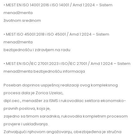
• MEST EN ISO 14001:2016 i ISO 14001 / Amd 1:2024 – Sistem
menadžmenta
životnom sredinom
• MEST ISO 45001:2018 i ISO 45001 / Amd 1:2024 – Sistem
menadžmenta
bezbjednošću i zdravljem na radu
• MEST EN ISO/IEC 27001:2023 i ISO/IEC 27001 / Amd 1:2024 – Sistem
menadžmenta bezbjednošću informacija
Poseban doprinos uspješnoj realizaciji ovog kompleksnog
procesa dala je Zorica Uzelac,
dipl.oec., menadžer za ISMS i rukovodilac sektora ekonomsko-
pravnih poslova, koja je,
zajedno sa timom saradnika, rukovodila kompletnim procesom
provjere i usklađivanja.
Zahvaljujući njihovom angažovanju, obezbijeđena je stručna