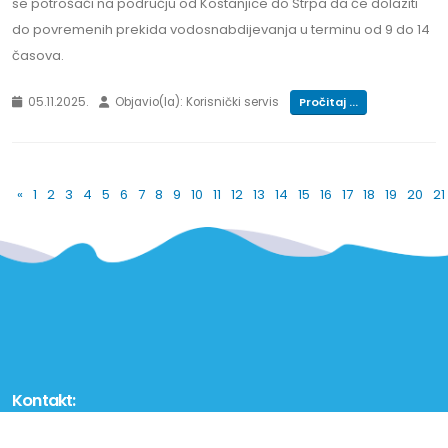
se potrošači na području od Kostanjice do Strpa da će dolaziti
do povremenih prekida vodosnabdijevanja u terminu od 9 do 14
časova.
05.11.2025.
Objavio(la): Korisnički servis
Pročitaj ...
«
1
2
3
4
5
6
7
8
9
10
11
12
13
14
15
16
17
18
19
20
21
Kontakt: