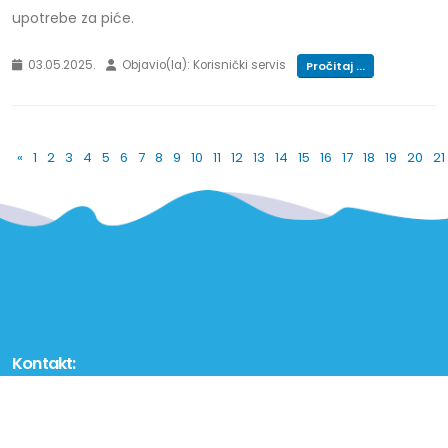
upotrebe za piće.
03.05.2025.
Objavio(la): Korisnički servis
Pročitaj ...
«
1
2
3
4
5
6
7
8
9
10
11
12
13
14
15
16
17
18
19
20
21
Kontakt:
Škaljari b.b.